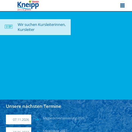
MENU
Wir suchen Kursleiterinnen,
Kursleiter
Unsere nächsten Termine
Mitgliederversammlung 2026
07.11.2026
Kneippiade 2027