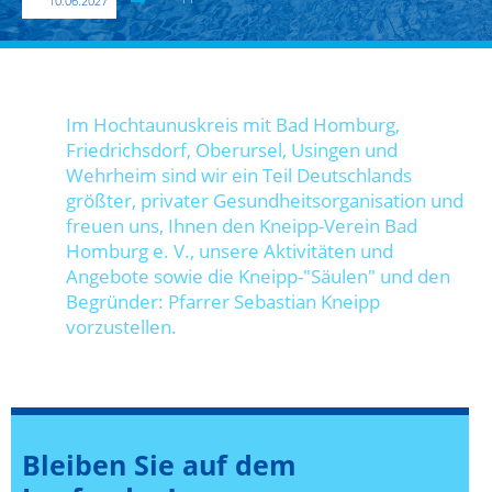
10.06.2027
Im Hochtaunuskreis mit Bad Homburg,
Friedrichsdorf, Oberursel, Usingen und
Wehrheim sind wir ein Teil Deutschlands
größter, privater Gesundheitsorganisation und
freuen uns, Ihnen den Kneipp-Verein Bad
Homburg e. V., unsere Aktivitäten und
Angebote sowie die Kneipp-"Säulen" und den
Begründer: Pfarrer Sebastian Kneipp
vorzustellen.
Bleiben Sie auf dem