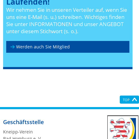
Laufenden!
Wir nehmen Sie in unseren Verteiler auf, wenn Sie
uns eine E-Mail (s. u.) schreiben. Wichtiges finden
Sie unter INFORMATIONEN und unser ANGEBOT
unter diesem Stichwort (s. o.).
Werden auch Sie Mitglied
TOP
Geschäftsstelle
Kneipp-Verein
Bad Homburg e. V.